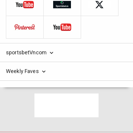
sportsbetVncom
Weekly Faves