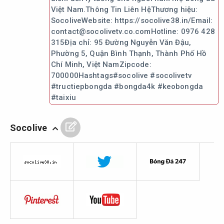
Việt Nam.Thông Tin Liên HệThương hiệu:
SocoliveWebsite: https://socolive38.in/Email:
contact@socolivetv.co.comHotline: 0976 428
315Địa chỉ: 95 Đường Nguyễn Văn Đậu,
Phường 5, Quận Bình Thạnh, Thành Phố Hồ
Chí Minh, Việt NamZipcode:
700000Hashtags#socolive #socolivetv
#tructiepbongda #bongda4k #keobongda
#taixiu
Socolive