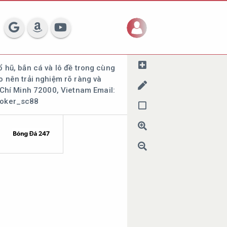
ổ hũ, bắn cá và lô đề trong cùng
o nên trải nghiệm rõ ràng và
 Chí Minh 72000, Vietnam Email:
poker_sc88