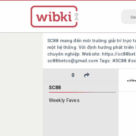
Se
SC88 mang đến môi trường giải trí trực t
một hệ thống. Với định hướng phát triển 
chuyên nghiệp. Website: https://sc88be
sc88betco@gmail.com Tags: #SC88 #s
SC88
Weekly Faves