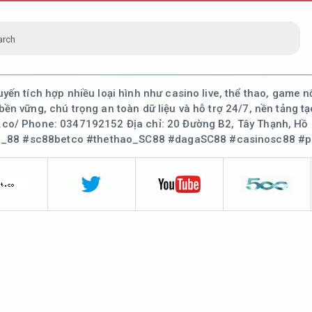
arch
uyến tích hợp nhiều loại hình như casino live, thể thao, game n
bền vững, chú trọng an toàn dữ liệu và hỗ trợ 24/7, nền tảng tạ
t.co/ Phone: 0347192152 Địa chỉ: 20 Đường B2, Tây Thạnh, Hồ
c_88 #sc88betco #thethao_SC88 #dagaSC88 #casinosc88 #