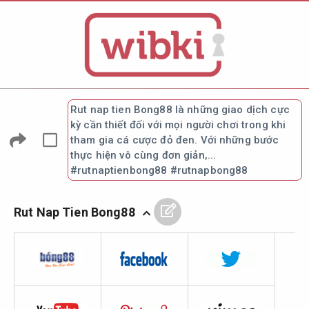
Rut nap tien Bong88 là những giao dịch cực
kỳ cần thiết đối với mọi người chơi trong khi
tham gia cá cược đỏ đen. Với những bước
thực hiện vô cùng đơn giản,...
#rutnaptienbong88 #rutnapbong88
Rut Nap Tien Bong88