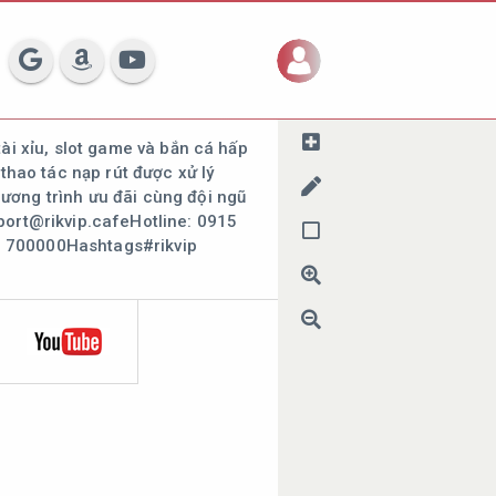
tài xỉu, slot game và bắn cá hấp
 thao tác nạp rút được xử lý
hương trình ưu đãi cùng đội ngũ
pport@rikvip.cafeHotline: 0915
e: 700000Hashtags#rikvip