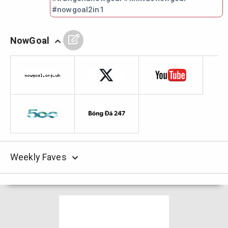
#nowgoal2in1
NowGoal
Weekly Faves