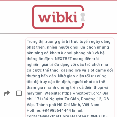
Trong thị trường giải trí trực tuyến ngày càng
phát triển, nhiều người chơi lựa chọn những
nền tảng có kho trò chơi phong phú và hệ
thống ổn định. NEXTBET mang đến trải
nghiệm giải trí đa dạng với các trò chơi như
cá cược thể thao, casino live và slot game đổi
thưởng hấp dẫn. Nhờ giao diện tối ưu cùng
tốc độ truy cập ổn định, người chơi có thể
tham gia nhanh chóng trên cả điện thoại và
máy tính. Website: https://nextbet1.org/ Địa
chỉ: 171/34 Nguyễn Tư Giản, Phường 12, Gò
Vấp, Thành phố Hồ Chí Minh, Việt Nam
Hotline: +84985644444 Email:
contact@nextbet1.org Hashtags: #NEXTBET