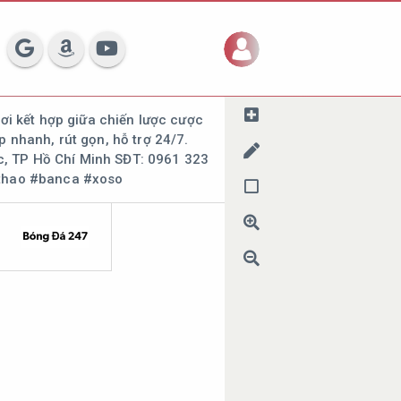
nơi kết hợp giữa chiến lược cược
p nhanh, rút gọn, hỗ trợ 24/7.
c, TP Hồ Chí Minh SĐT: 0961 323
ethao #banca #xoso