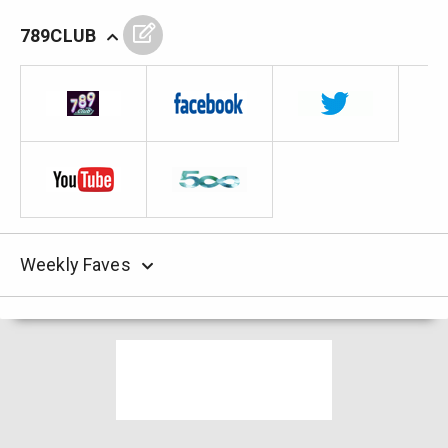
789CLUB
Weekly Faves