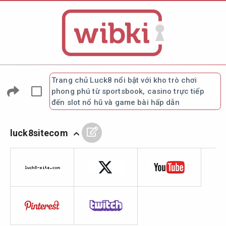
Trang chủ Luck8 nổi bật với kho trò chơi
phong phú từ sportsbook, casino trực tiếp
đến slot nổ hũ và game bài hấp dẫn
luck8sitecom