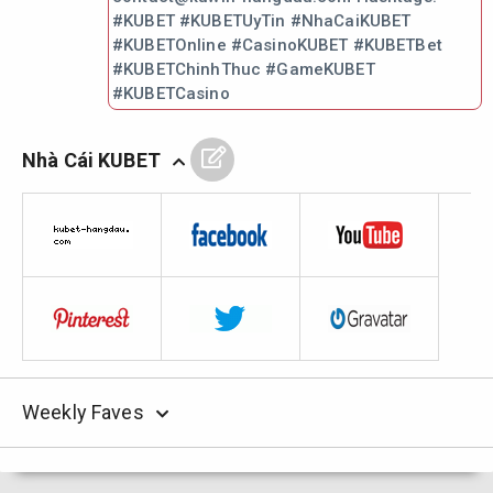
#KUBET #KUBETUyTin #NhaCaiKUBET
#KUBETOnline #CasinoKUBET #KUBETBet
#KUBETChinhThuc #GameKUBET
#KUBETCasino
Nhà Cái KUBET
Weekly Faves