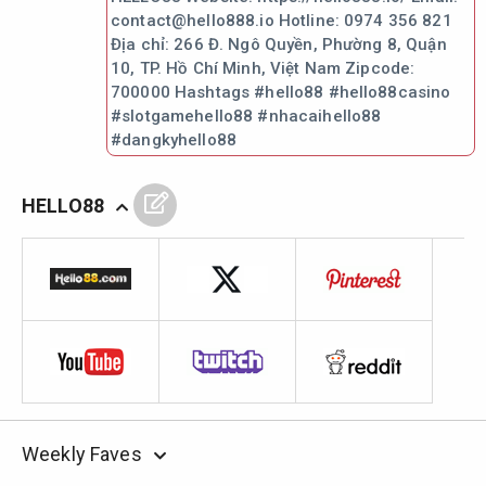
contact@hello888.io Hotline: 0974 356 821
Địa chỉ: 266 Đ. Ngô Quyền, Phường 8, Quận
10, TP. Hồ Chí Minh, Việt Nam Zipcode:
700000 Hashtags #hello88 #hello88casino
#slotgamehello88 #nhacaihello88
#dangkyhello88
HELLO88
Weekly Faves