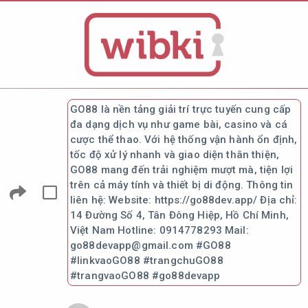
GO88 là nền tảng giải trí trực tuyến cung cấp
đa dạng dịch vụ như game bài, casino và cá
cược thể thao. Với hệ thống vận hành ổn định,
tốc độ xử lý nhanh và giao diện thân thiện,
GO88 mang đến trải nghiệm mượt mà, tiện lợi
trên cả máy tính và thiết bị di động. Thông tin
liên hệ: Website: https://go88dev.app/ Địa chỉ:
14 Đường Số 4, Tân Đông Hiệp, Hồ Chí Minh,
Việt Nam Hotline: 0914778293 Mail:
go88devapp@gmail.com #GO88
#linkvaoGO88 #trangchuGO88
#trangvaoGO88 #go88devapp