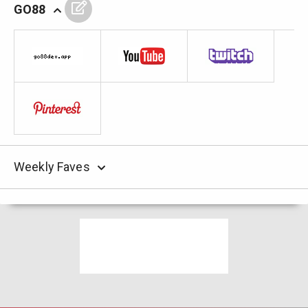
GO88
Weekly Faves