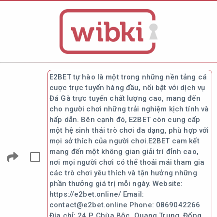
E2BET tự hào là một trong những nền tảng cá
cược trực tuyến hàng đầu, nổi bật với dịch vụ
Đá Gà trực tuyến chất lượng cao, mang đến
cho người chơi những trải nghiệm kịch tính và
hấp dẫn. Bên cạnh đó, E2BET còn cung cấp
một hệ sinh thái trò chơi đa dạng, phù hợp với
mọi sở thích của người chơi.E2BET cam kết
mang đến một không gian giải trí đỉnh cao,
nơi mọi người chơi có thể thoải mái tham gia
các trò chơi yêu thích và tận hưởng những
phần thưởng giá trị mỗi ngày. Website:
https://e2bet.online/ Email:
contact@e2bet.online Phone: 0869042266
Địa chỉ: 24 P. Chùa Bộc, Quang Trung, Đống