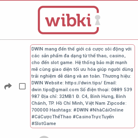
DWIN mang đến thế giới cá cược sôi động với
các sản phẩm đa dạng từ thể thao, casino,
cho đến slot game. Hệ thống bảo mật mạnh
mẽ cùng giao diện tối ưu hóa giúp người dùng
trải nghiệm dễ dàng và an toàn. Thương hiệu:
DWIN Website: https://dwin.tips/ Email:
dwin.tips@gmail.com Số điện thoại: 0889 539
987 Địa chỉ: 32MB1 Đ. C4, Bình Hưng, Bình
Chánh, TP. Hồ Chí Minh, Việt Nam Zipcode:
700000 Hashtags: #DWIN #NhàCáiOnline
#CáCượcThểThao #CasinoTrựcTuyến
#SlotGame