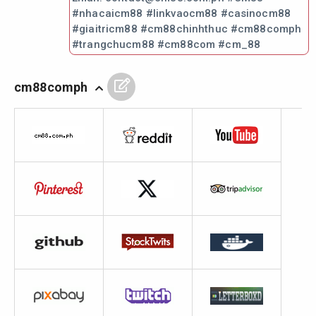
#nhacaicm88 #linkvaocm88 #casinocm88
#giaitricm88 #cm88chinhthuc #cm88comph
#trangchucm88 #cm88com #cm_88
cm88comph