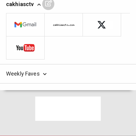
cakhiasctv
Weekly Faves