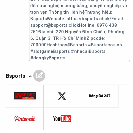
đến trải nghiệm công bằng, chuyên nghiệp và
trọn vẹn.Thông tin liên hệThương hiệu:
BsportsWebsite: https://bsports.click/Email:
support@bsports.clickHotline: 0976 438
251Địa chỉ: 220 Nguyễn Đình Chiểu, Phường
6, Quận 3, TP. Hồ Chí MinhZipcode:
700000Hashtags#Bsports #Bsportscasino
#slotgameBsports #nhacaiBsports
#dangkyBsports
Bsports