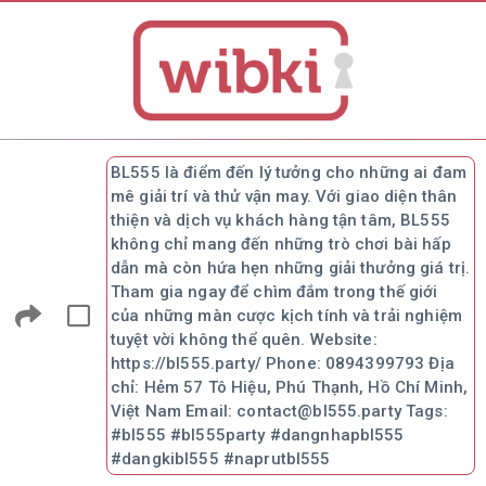
BL555 là điểm đến lý tưởng cho những ai đam
mê giải trí và thử vận may. Với giao diện thân
thiện và dịch vụ khách hàng tận tâm, BL555
không chỉ mang đến những trò chơi bài hấp
dẫn mà còn hứa hẹn những giải thưởng giá trị.
Tham gia ngay để chìm đắm trong thế giới
của những màn cược kịch tính và trải nghiệm
tuyệt vời không thể quên. Website:
https://bl555.party/ Phone: 0894399793 Địa
chỉ: Hẻm 57 Tô Hiệu, Phú Thạnh, Hồ Chí Minh,
Việt Nam Email: contact@bl555.party Tags:
#bl555 #bl555party #dangnhapbl555
#dangkibl555 #naprutbl555