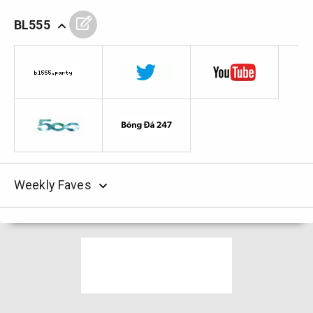
BL555
Weekly Faves