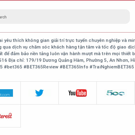
arch
i yêu thích không gian giải trí trực tuyến chuyên nghiệp và 
g qua dịch vụ chăm sóc khách hàng tận tâm và tốc độ giao dịch 
 để đảm bảo nền tảng luôn vận hành mượt mà trên mọi thiết bị
516 Địa chỉ: 179/19 Dương Quảng Hàm, Phường 5, An Nhơn, Hồ
65 #bet365 #BET365Review #BET365Info #TraiNghiemBET36