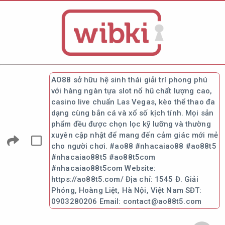
AO88 sở hữu hệ sinh thái giải trí phong phú
với hàng ngàn tựa slot nổ hũ chất lượng cao,
casino live chuẩn Las Vegas, kèo thể thao đa
dạng cùng bắn cá và xổ số kịch tính. Mọi sản
phẩm đều được chọn lọc kỹ lưỡng và thường
xuyên cập nhật để mang đến cảm giác mới mẻ
cho người chơi. #ao88 #nhacaiao88 #ao88t5
#nhacaiao88t5 #ao88t5com
#nhacaiao88t5com Website:
https://ao88t5.com/ Địa chỉ: 1545 Đ. Giải
Phóng, Hoàng Liệt, Hà Nội, Việt Nam SĐT:
0903280206 Email: contact@ao88t5.com