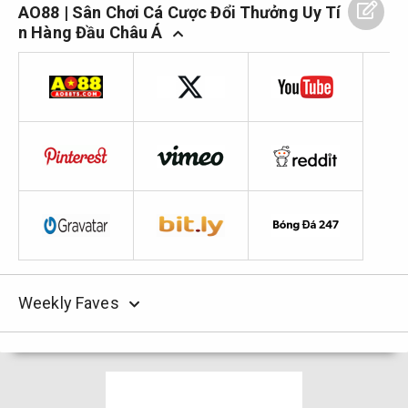
AO88 | Sân Chơi Cá Cược Đổi Thưởng Uy Tí
n Hàng Đầu Châu Á
Weekly Faves