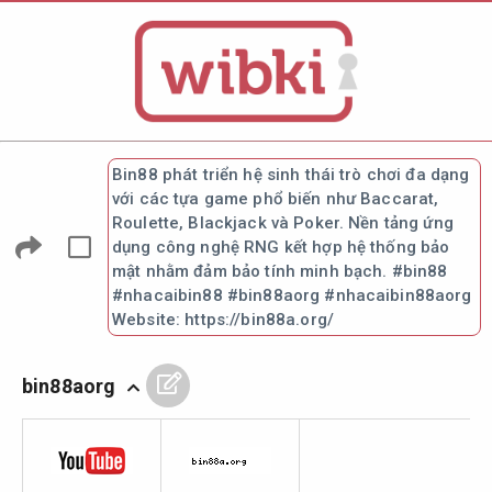
Bin88 phát triển hệ sinh thái trò chơi đa dạng
với các tựa game phổ biến như Baccarat,
Roulette, Blackjack và Poker. Nền tảng ứng
dụng công nghệ RNG kết hợp hệ thống bảo
mật nhằm đảm bảo tính minh bạch. #bin88
#nhacaibin88 #bin88aorg #nhacaibin88aorg
Website: https://bin88a.org/
bin88aorg