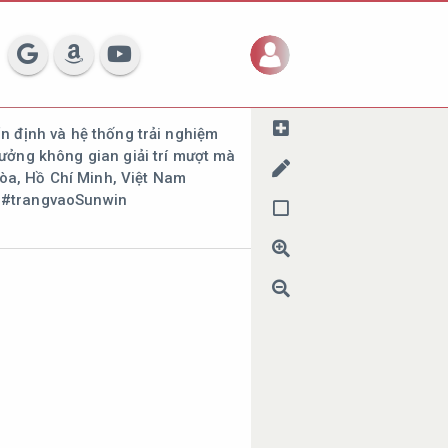
 ổn định và hệ thống trải nghiệm
hưởng không gian giải trí mượt mà
Hòa, Hồ Chí Minh, Việt Nam
 #trangvaoSunwin