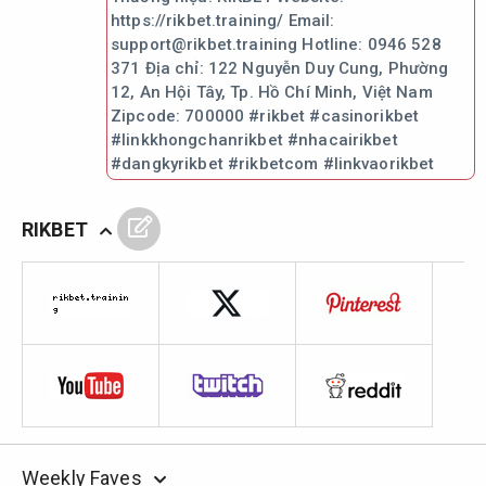
https://rikbet.training/ Email:
support@rikbet.training Hotline: 0946 528
371 Địa chỉ: 122 Nguyễn Duy Cung, Phường
12, An Hội Tây, Tp. Hồ Chí Minh, Việt Nam
Zipcode: 700000 #rikbet #casinorikbet
#linkkhongchanrikbet #nhacairikbet
#dangkyrikbet #rikbetcom #linkvaorikbet
RIKBET
Weekly Faves