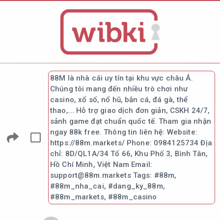
88M là nhà cái uy tín tại khu vực châu Á.
Chúng tôi mang đến nhiều trò chơi như
casino, xổ số, nổ hũ, bắn cá, đá gà, thể
thao,... Hỗ trợ giao dịch đơn giản, CSKH 24/7,
sảnh game đạt chuẩn quốc tế. Tham gia nhận
ngay 88k free. Thông tin liên hệ: Website:
https://88m.markets/ Phone: 0984125734 Địa
chỉ: 8D/QL1A/34 Tổ 66, Khu Phố 3, Bình Tân,
Hồ Chí Minh, Việt Nam Email:
support@88m.markets Tags: #88m,
#88m_nha_cai, #dang_ky_88m,
#88m_markets, #88m_casino