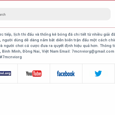
arch
 tiếp, lịch thi đấu và thống kê bóng đá chi tiết từ nhiều giải đấ
, người dùng dễ dàng nắm bắt diễn biến trận đấu một cách chí
à người chơi cá cược đưa ra quyết định hiệu quả hơn. Thông ti
65, Bình Minh, Đồng Nai, Việt Nam Email: 7mcnviorg@gmail.co
 #7mcnviorg