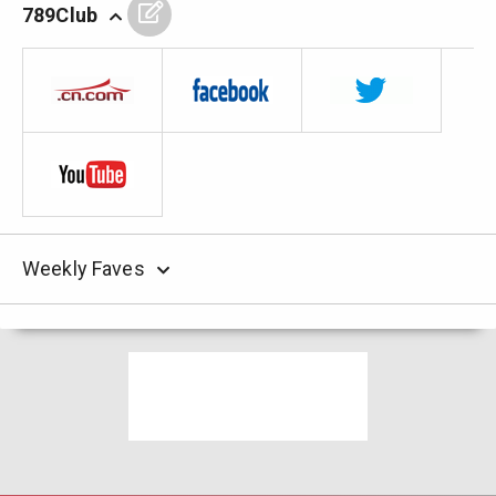
789Club
Weekly Faves