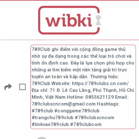
789Club ghi điểm với cộng đồng game thủ
nhờ sự đa dạng trong các thể loại trò chơi và
tính ổn định cao. Đây là lựa chọn phù hợp cho
những ai tìm kiếm một nền tảng giải trí trực
tuyến an toàn và hấp dẫn. Thương hiệu:
789Club Website: https://789clubs.cn.com/
Địa chỉ: 71 Đ. Lê Cao Lãng, Phú Thạnh, Hồ Chí
Minh, Việt Nam Hotline: 0855621129 Email:
789clubscncom@gmail.com Hashtags:
#789club #conggame789club
#trangchu789club #789clubscncom
#linkvao789club #789clubcom