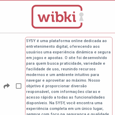
5Y5Y é uma plataforma online dedicada ao
entretenimento digital, oferecendo aos
usuários uma experiência dinâmica e segura
em jogos e apostas. O site foi desenvolvido
para quem busca praticidade, variedade e
facilidade de uso, reunindo recursos
modernos e um ambiente intuitivo para
navegar e aproveitar ao máximo. Nosso
objetivo é proporcionar diversão
responsável, com informações claras e
acesso rápido a todas as funcionalidades
disponíveis. Na 5Y5Y, você encontra uma
experiência completa em um único lugar,
sempre com foco na segurança e qualidade.