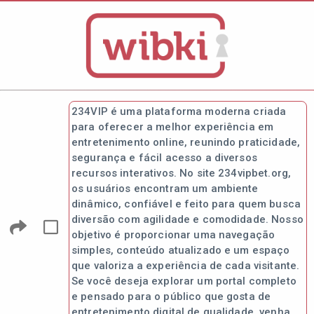
234VIP é uma plataforma moderna criada
para oferecer a melhor experiência em
entretenimento online, reunindo praticidade,
segurança e fácil acesso a diversos
recursos interativos. No site 234vipbet.org,
os usuários encontram um ambiente
dinâmico, confiável e feito para quem busca
diversão com agilidade e comodidade. Nosso
objetivo é proporcionar uma navegação
simples, conteúdo atualizado e um espaço
que valoriza a experiência de cada visitante.
Se você deseja explorar um portal completo
e pensado para o público que gosta de
entretenimento digital de qualidade, venha