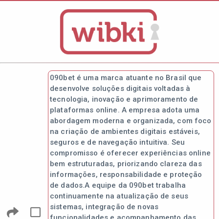
090bet é uma marca atuante no Brasil que
desenvolve soluções digitais voltadas à
tecnologia, inovação e aprimoramento de
plataformas online. A empresa adota uma
abordagem moderna e organizada, com foco
na criação de ambientes digitais estáveis,
seguros e de navegação intuitiva. Seu
compromisso é oferecer experiências online
bem estruturadas, priorizando clareza das
informações, responsabilidade e proteção
de dados.A equipe da 090bet trabalha
continuamente na atualização de seus
sistemas, integração de novas
funcionalidades e acompanhamento das