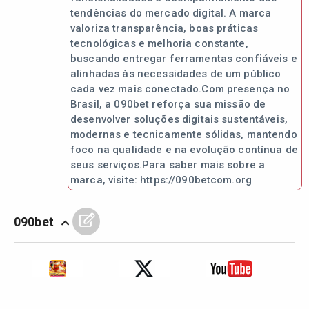
tendências do mercado digital. A marca
valoriza transparência, boas práticas
tecnológicas e melhoria constante,
buscando entregar ferramentas confiáveis e
alinhadas às necessidades de um público
cada vez mais conectado.Com presença no
Brasil, a 090bet reforça sua missão de
desenvolver soluções digitais sustentáveis,
modernas e tecnicamente sólidas, mantendo
foco na qualidade e na evolução contínua de
seus serviços.Para saber mais sobre a
marca, visite: https://090betcom.org
090bet